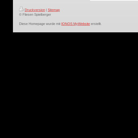
Druckversion
|
Sitemap
© Fliesen Spielberger
Diese Homepage wurde mit
IONOS MyWebsite
erstellt.