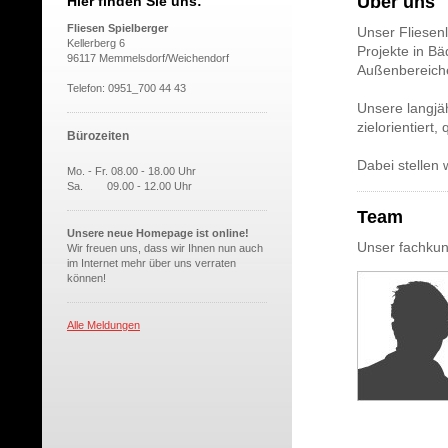
Über uns
Hier finden Sie uns:
Fliesen Spielberger
Unser Fliesenl
Kellerberg 6
Projekte in B
96117 Memmelsdorf/Weichendorf
Außenbereich
Telefon: 0951_700 44 43
Unsere langjäh
zielorientiert,
Bürozeiten
Dabei stellen 
Mo. - Fr. 08.00 - 18.00 Uhr
Sa. 09.00 - 12.00 Uhr
Team
Unsere neue Homepage ist online!
Unser fachkun
Wir freuen uns, dass wir Ihnen nun auch
im Internet mehr über uns verraten
können!
Alle Meldungen